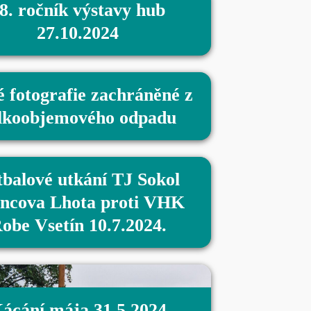
8. ročník výstavy hub
27.10.2024
é fotografie zachráněné z
lkoobjemového odpadu
tbalové utkání TJ Sokol
ncova Lhota proti VHK
obe Vsetín 10.7.2024.
ácání mája 31.5.2024