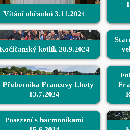
1
Vítání občánků 3.11.2024
Star
Kočičanský kotlík 28.9.2024
ve
Fo
 Přeborníka Francovy Lhoty
Fra
13.7.2024
R
Posezení s harmonikami
15.6.2024
K