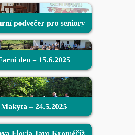
urní podvečer pro seniory
Farní den – 15.6.2025
Makyta – 24.5.2025
ava Floria Jaro Kroměříž