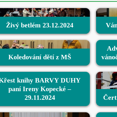
Živý betlém 23.12.2024
Ván
Adv
Koledování dětí z MŠ
vánoč
Křest knihy BARVY DUHY
paní Ireny Kopecké –
29.11.2024
Čerti