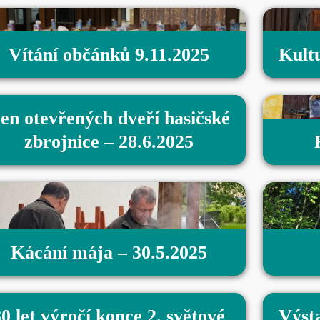
Vítání občánků 9.11.2025
Kult
en otevřených dveří hasičské
zbrojnice – 28.6.2025
Kácání mája – 30.5.2025
0 let výročí konce 2. světové
Výst