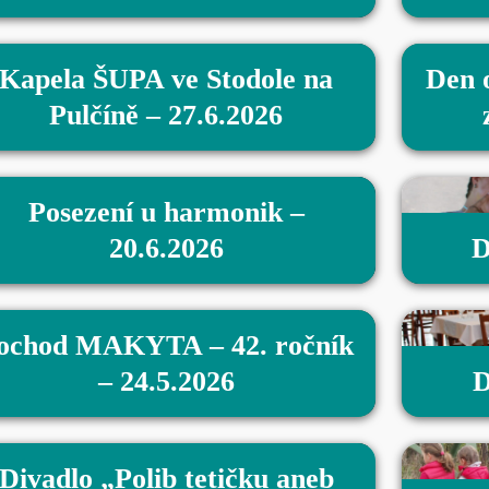
Kapela ŠUPA ve Stodole na
Den 
Pulčíně – 27.6.2026
Posezení u harmonik –
20.6.2026
D
ochod MAKYTA – 42. ročník
– 24.5.2026
D
Divadlo „Polib tetičku aneb