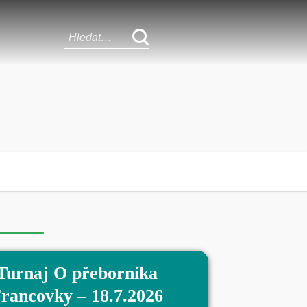
Turnaj O přeborníka
rancovky – 18.7.2026