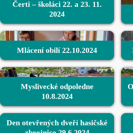
Čerti – školáci 22. a 23. 11.
2024
Mlácení obilí 22.10.2024
Myslivecké odpoledne
O
10.8.2024
Den otevřených dveří hasičské
zbrojnice 29.6.2024