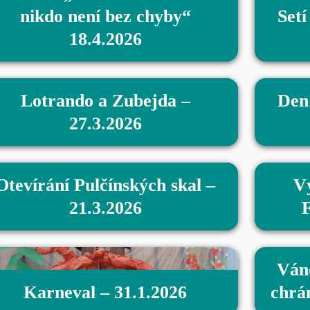
nikdo není bez chyby“
Setí
18.4.2026
Lotrando a Zubejda –
Den 
27.3.2026
Otevírání Pulčínských skal –
V
21.3.2026
F
Ván
Karneval – 31.1.2026
chrá