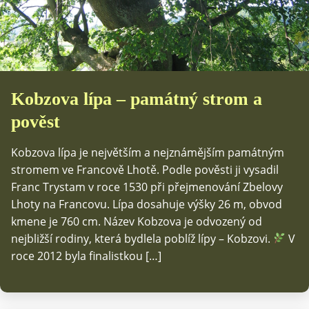
Kobzova lípa – památný strom a
pověst
Kobzova lípa je největším a nejznámějším památným
stromem ve Francově Lhotě. Podle pověsti ji vysadil
Franc Trystam v roce 1530 při přejmenování Zbelovy
Lhoty na Francovu. Lípa dosahuje výšky 26 m, obvod
kmene je 760 cm. Název Kobzova je odvozený od
nejbližší rodiny, která bydlela poblíž lípy – Kobzovi.
V
roce 2012 byla finalistkou […]