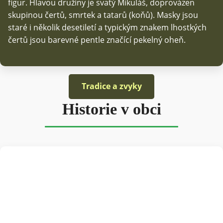
figur. Hlavou družiny je svatý Mikuláš, doprovázen
skupinou čertů, smrtek a tatarů (koňů). Masky jsou
staré i několik desetiletí a typickým znakem lhostkých
čertů jsou barevné pentle značící pekelný oheň.
Tradice a zvyky
Historie v obci