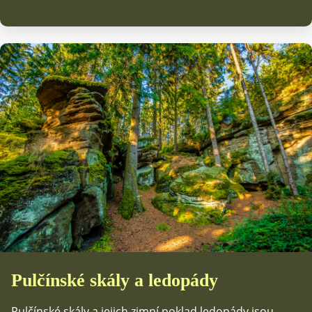
Pulčínské skály a ledopády
Pulčínské skály a jejich zimní poklad ledopády jsou