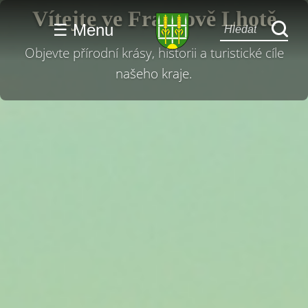
Vítejte ve Francově Lhotě
☰ Menu
Objevte přírodní krásy, historii a turistické cíle
našeho kraje.