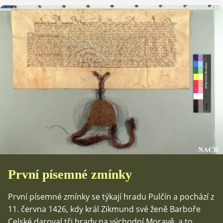
První písemné zmínky
První písemné zmínky se týkají hradu Pulčín a pochází z
11. června 1426, kdy král Zikmund své ženě Barboře
Celské daroval tři hrady na východní Moravě, a to