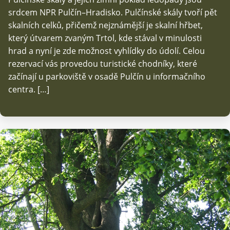
srdcem NPR Pulčín–Hradisko. Pulčínské skály tvoří pět
skalních celků, přičemž nejznámější je skalní hřbet,
který útvarem zvaným Trtol, kde stával v minulosti
hrad a nyní je zde možnost vyhlídky do údolí. Celou
rezervací vás provedou turistické chodníky, které
začínají u parkoviště v osadě Pulčín u informačního
centra. […]