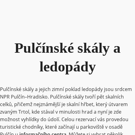
Pulčínské skály a
ledopády
Pulčínské skály a jejich zimní poklad ledopády jsou srdcem
NPR Pulčín–Hradisko. Pulčínské skály tvoří pět skalních
celků, přičemž nejznámější je skalní hřbet, který útvarem
zvaným Trtol, kde stával v minulosti hrad a nyní je zde
možnost vyhlídky do údolí. Celou rezervací vás provedou
turistické chodníky, které začínají u parkoviště v osadě
Pulčín u
informačního centra
. Můžete si vybrat několik