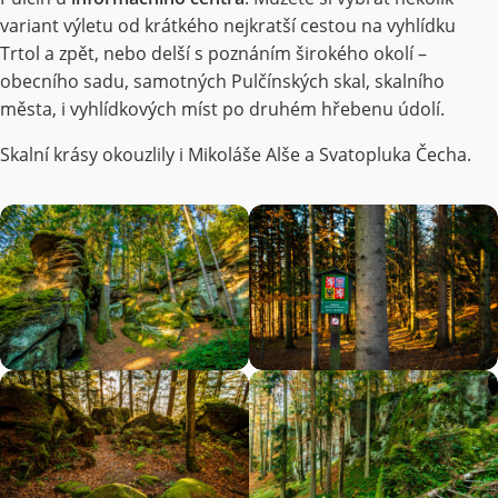
variant výletu od krátkého nejkratší cestou na vyhlídku
Trtol a zpět, nebo delší s poznáním širokého okolí –
obecního sadu, samotných Pulčínských skal, skalního
města, i vyhlídkových míst po druhém hřebenu údolí.
Skalní krásy okouzlily i Mikoláše Alše a Svatopluka Čecha.