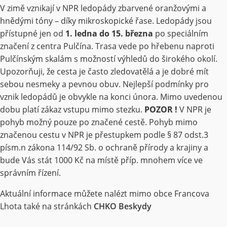
V zimě vznikají v NPR ledopády zbarvené oranžovými a
hnědými tóny – díky mikroskopické řase. Ledopády jsou
přístupné jen od
1. ledna do 15. března
po speciálním
značení z centra Pulčína. Trasa vede po hřebenu naproti
Pulčínským skalám s možností výhledů do širokého okolí.
Upozorňuji, že cesta je často zledovatělá a je dobré mít
sebou nesmeky a pevnou obuv. Nejlepší podmínky pro
vznik ledopádů je obvykle na konci února. Mimo uvedenou
dobu platí zákaz vstupu mimo stezku.
POZOR !
V NPR je
pohyb možný pouze po značené cestě. Pohyb mimo
značenou cestu v NPR je přestupkem podle § 87 odst.3
písm.n zákona 114/92 Sb. o ochraně přírody a krajiny a
bude Vás stát 1000 Kč na místě příp. mnohem více ve
správním řízení.
Aktuální informace můžete nalézt mimo obce Francova
Lhota také na stránkách
CHKO Beskydy