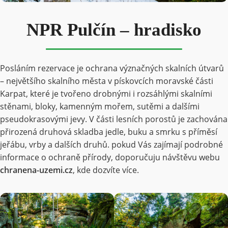
NPR Pulčín – hradisko
Posláním rezervace je ochrana význačných skalních útvarů
– největšího skalního města v pískovcích moravské části
Karpat, které je tvořeno drobnými i rozsáhlými skalními
stěnami, bloky, kamenným mořem, sutěmi a dalšími
pseudokrasovými jevy. V části lesních porostů je zachována
přirozená druhová skladba jedle, buku a smrku s příměsí
jeřábu, vrby a dalších druhů. pokud Vás zajímají podrobné
informace o ochraně přírody, doporučuju návštěvu webu
chranena-uzemi.cz
, kde dozvíte více.