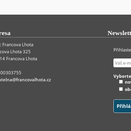
resa
Newslet
 Francova Lhota
Přihlast
cova Lhota 325
14 Francova Lhota
: 00303755
Vyberte
telna@francovalhota.cz
nov
obe