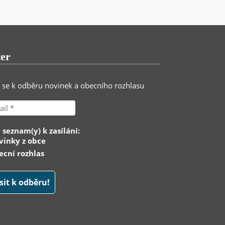
ter
e se k odběru novinek a obecního rozhlasu
 seznam(y) k zasílání:
inky z obce
cní rozhlas