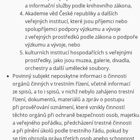
a informační služby podle knihovního zákona,
Akademie věd České republiky a dalších
veřejných institucí, které jsou příjemci nebo
spolupříjemci podpory výzkumu a vývoje
z veřejných prostředků podle zákona o podpoře
výzkumu a vývoje, nebo
kulturních institucí hospodařících s veřejnými
prostředky, jako jsou muzea, galerie, divadla,
orchestry a další umělecké soubory.
Povinný subjekt neposkytne informaci o činnosti
orgánů činných v trestním řízení, včetně informací
ze spisů, a to i spisů, v nichž nebylo zahájeno trestní
řízení, dokumentů, materiálů a zpráv o postupu
při prověřování oznámení, které vznikly činností
těchto orgánů při ochraně bezpečnosti osob, majetku
a veřejného pořádku, předcházení trestné činnosti
a při plnění úkolů podle trestního řádu, pokud by
se tím ohrozila práva třetích osob anebo schopnost