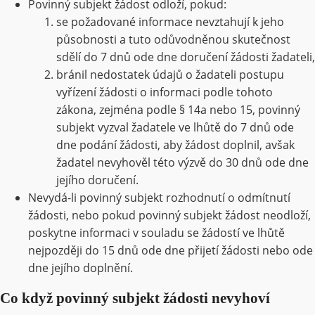
Povinný subjekt žádost odloží, pokud:
se požadované informace nevztahují k jeho
působnosti a tuto odůvodněnou skutečnost
sdělí do 7 dnů ode dne doručení žádosti žadateli,
bránil nedostatek údajů o žadateli postupu
vyřízení žádosti o informaci podle tohoto
zákona, zejména podle § 14a nebo 15, povinný
subjekt vyzval žadatele ve lhůtě do 7 dnů ode
dne podání žádosti, aby žádost doplnil, avšak
žadatel nevyhověl této výzvě do 30 dnů ode dne
jejího doručení.
Nevydá-li povinný subjekt rozhodnutí o odmítnutí
žádosti, nebo pokud povinný subjekt žádost neodloží,
poskytne informaci v souladu se žádostí ve lhůtě
nejpozději do 15 dnů ode dne přijetí žádosti nebo ode
dne jejího doplnění.
Co když povinný subjekt žádosti nevyhoví