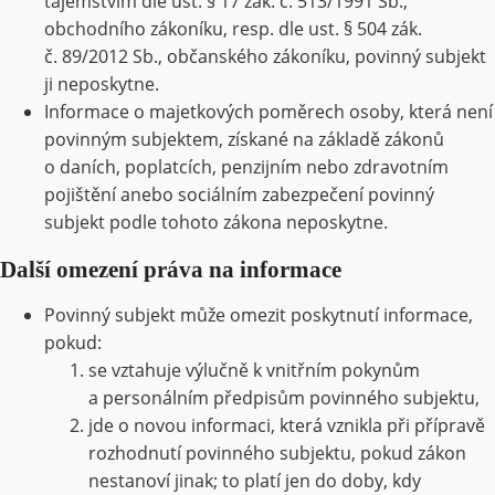
tajemstvím dle ust. § 17 zák. č. 513/1991 Sb.,
obchodního zákoníku, resp. dle ust. § 504 zák.
č. 89/2012 Sb., občanského zákoníku, povinný subjekt
ji neposkytne.
Informace o majetkových poměrech osoby, která není
povinným subjektem, získané na základě zákonů
o daních, poplatcích, penzijním nebo zdravotním
pojištění anebo sociálním zabezpečení povinný
subjekt podle tohoto zákona neposkytne.
Další omezení práva na informace
Povinný subjekt může omezit poskytnutí informace,
pokud:
se vztahuje výlučně k vnitřním pokynům
a personálním předpisům povinného subjektu,
jde o novou informaci, která vznikla při přípravě
rozhodnutí povinného subjektu, pokud zákon
nestanoví jinak; to platí jen do doby, kdy