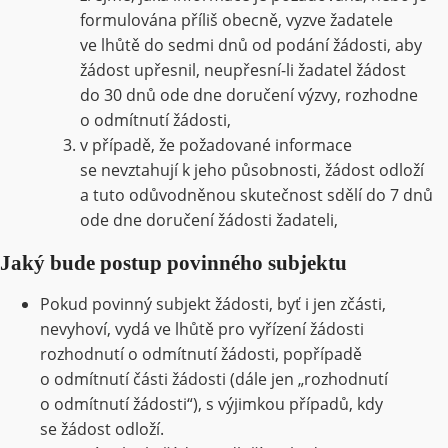
formulována příliš obecně, vyzve žadatele
ve lhůtě do sedmi dnů od podání žádosti, aby
žádost upřesnil, neupřesní-li žadatel žádost
do 30 dnů ode dne doručení výzvy, rozhodne
o odmítnutí žádosti,
v případě, že požadované informace
se nevztahují k jeho působnosti, žádost odloží
a tuto odůvodněnou skutečnost sdělí do 7 dnů
ode dne doručení žádosti žadateli,
Jaký bude postup povinného subjektu
Pokud povinný subjekt žádosti, byť i jen zčásti,
nevyhoví, vydá ve lhůtě pro vyřízení žádosti
rozhodnutí o odmítnutí žádosti, popřípadě
o odmítnutí části žádosti (dále jen „rozhodnutí
o odmítnutí žádosti“), s výjimkou případů, kdy
se žádost odloží.