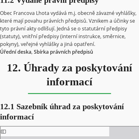
11.2 Vydané právní předpisy
Obec Francova Lhota vydává m.j. obecně závazné vyhlášky,
které mají povahu právních předpisů. Vznikem a účinky se
tyto právní akty odlišují. Jedná se o statutární předpisy
(statuty), vnitřní předpisy (interní instrukce, směrnice,
pokyny), veřejné vyhlášky a jiná opatření.
Úřední deska
,
Sbírka právních předpisů
12. Úhrady za poskytování
informací
12.1 Sazebník úhrad za poskytování
informací
Skip
to