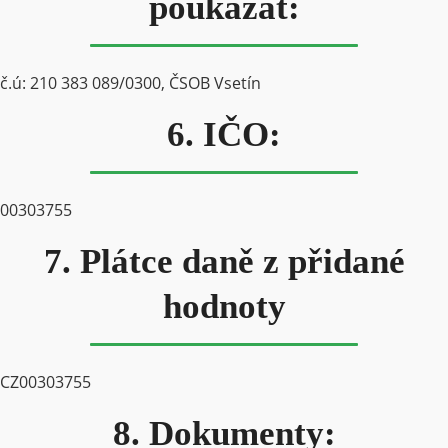
poukázat:
č.ú: 210 383 089/0300, ČSOB Vsetín
6. IČO:
00303755
7. Plátce daně z přidané
hodnoty
CZ00303755
8. Dokumenty: