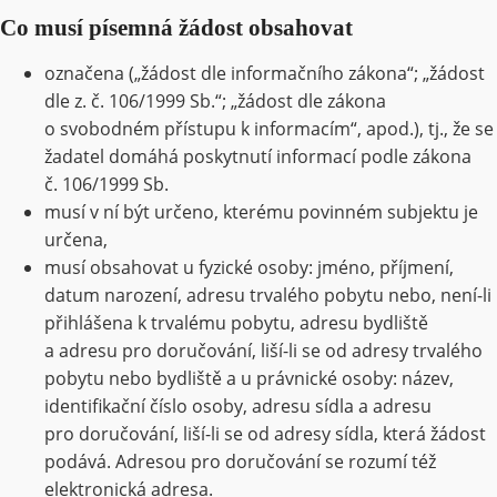
Co musí písemná žádost obsahovat
označena („žádost dle informačního zákona“; „žádost
dle z. č. 106/1999 Sb.“; „žádost dle zákona
o svobodném přístupu k informacím“, apod.), tj., že se
žadatel domáhá poskytnutí informací podle zákona
č. 106/1999 Sb.
musí v ní být určeno, kterému povinném subjektu je
určena,
musí obsahovat u fyzické osoby: jméno, příjmení,
datum narození, adresu trvalého pobytu nebo, není-li
přihlášena k trvalému pobytu, adresu bydliště
a adresu pro doručování, liší-li se od adresy trvalého
pobytu nebo bydliště a u právnické osoby: název,
identifikační číslo osoby, adresu sídla a adresu
pro doručování, liší-li se od adresy sídla, která žádost
podává. Adresou pro doručování se rozumí též
elektronická adresa.