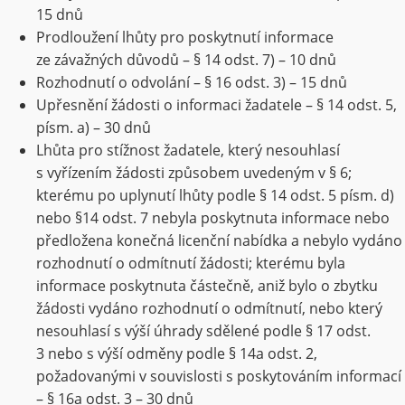
15 dnů
Prodloužení lhůty pro poskytnutí informace
ze závažných důvodů – § 14 odst. 7) – 10 dnů
Rozhodnutí o odvolání – § 16 odst. 3) – 15 dnů
Upřesnění žádosti o informaci žadatele – § 14 odst. 5,
písm. a) – 30 dnů
Lhůta pro stížnost žadatele, který nesouhlasí
s vyřízením žádosti způsobem uvedeným v § 6;
kterému po uplynutí lhůty podle § 14 odst. 5 písm. d)
nebo §14 odst. 7 nebyla poskytnuta informace nebo
předložena konečná licenční nabídka a nebylo vydáno
rozhodnutí o odmítnutí žádosti; kterému byla
informace poskytnuta částečně, aniž bylo o zbytku
žádosti vydáno rozhodnutí o odmítnutí, nebo který
nesouhlasí s výší úhrady sdělené podle § 17 odst.
3 nebo s výší odměny podle § 14a odst. 2,
požadovanými v souvislosti s poskytováním informací
– § 16a odst. 3 – 30 dnů