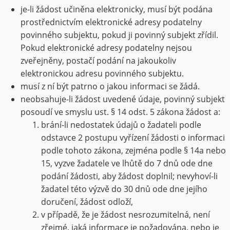
je-li žádost učiněna elektronicky, musí být podána
prostřednictvím elektronické adresy podatelny
povinného subjektu, pokud ji povinný subjekt zřídil.
Pokud elektronické adresy podatelny nejsou
zveřejněny, postačí podání na jakoukoliv
elektronickou adresu povinného subjektu.
musí z ní být patrno o jakou informaci se žádá.
neobsahuje-li žádost uvedené údaje, povinný subjekt
posoudí ve smyslu ust. § 14 odst. 5 zákona žádost a:
brání-li nedostatek údajů o žadateli podle
odstavce 2 postupu vyřízení žádosti o informaci
podle tohoto zákona, zejména podle § 14a nebo
15, vyzve žadatele ve lhůtě do 7 dnů ode dne
podání žádosti, aby žádost doplnil; nevyhoví-li
žadatel této výzvě do 30 dnů ode dne jejího
doručení, žádost odloží,
v případě, že je žádost nesrozumitelná, není
zřejmé, jaká informace je požadována, nebo je