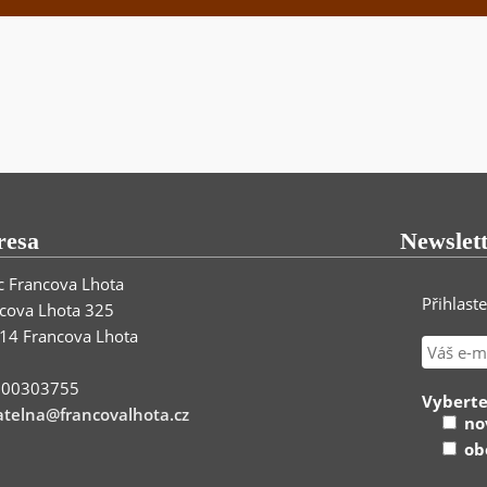
resa
Newslet
 Francova Lhota
Přihlast
cova Lhota 325
14 Francova Lhota
: 00303755
Vyberte
telna@francovalhota.cz
nov
obe