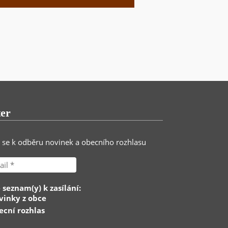
ter
e se k odběru novinek a obecního rozhlasu
 seznam(y) k zasílání:
inky z obce
cní rozhlas