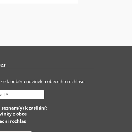
ter
e se k odběru novinek a obecního rozhlasu
 seznam(y) k zasílání:
inky z obce
cní rozhlas