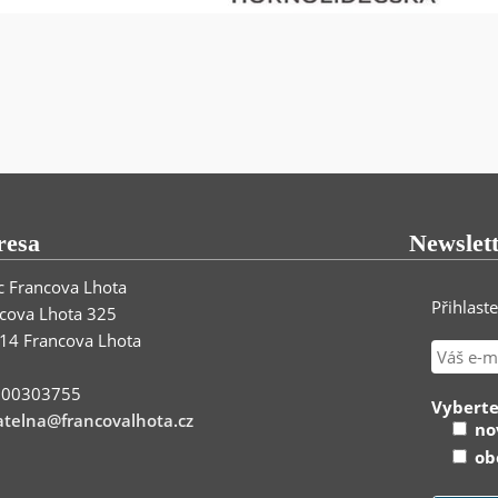
resa
Newslet
 Francova Lhota
Přihlast
cova Lhota 325
14 Francova Lhota
: 00303755
Vyberte
telna@francovalhota.cz
nov
obe