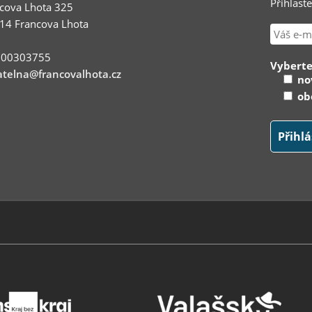
Přihlast
cova Lhota 325
14 Francova Lhota
: 00303755
Vyberte
telna@francovalhota.cz
nov
obe