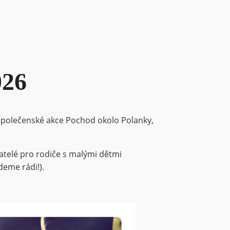
026
– společenské akce Pochod okolo Polanky,
atelé pro rodiče s malými dětmi
deme rádi!).