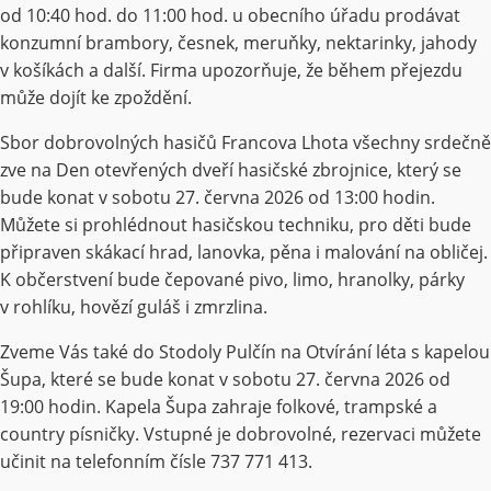
od 10:40 hod. do 11:00 hod. u obecního úřadu prodávat
konzumní brambory, česnek, meruňky, nektarinky, jahody
v košíkách a další. Firma upozorňuje, že během přejezdu
může dojít ke zpoždění.
Sbor dobrovolných hasičů Francova Lhota všechny srdečně
zve na Den otevřených dveří hasičské zbrojnice, který se
bude konat v sobotu 27. června 2026 od 13:00 hodin.
Můžete si prohlédnout hasičskou techniku, pro děti bude
připraven skákací hrad, lanovka, pěna i malování na obličej.
K občerstvení bude čepované pivo, limo, hranolky, párky
v rohlíku, hovězí guláš i zmrzlina.
Zveme Vás také do Stodoly Pulčín na Otvírání léta s kapelou
Šupa, které se bude konat v sobotu 27. června 2026 od
19:00 hodin. Kapela Šupa zahraje folkové, trampské a
country písničky. Vstupné je dobrovolné, rezervaci můžete
učinit na telefonním čísle 737 771 413.