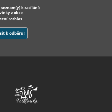
 seznam(y) k zasílání:
inky z obce
cní rozhlas