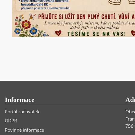
Informace
Ad
Portál zadavatele
Obec
Fran
GDPR
756 
Povinné informace