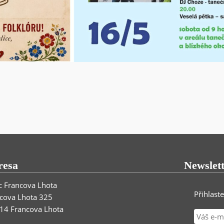
resa
Newslet
 Francova Lhota
Přihlast
cova Lhota 325
14 Francova Lhota