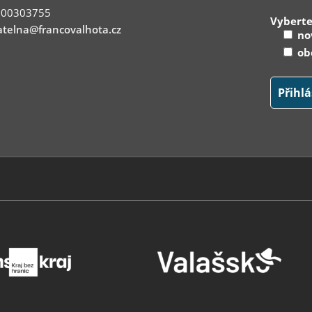
: 00303755
Vyberte
telna@francovalhota.cz
nov
obe