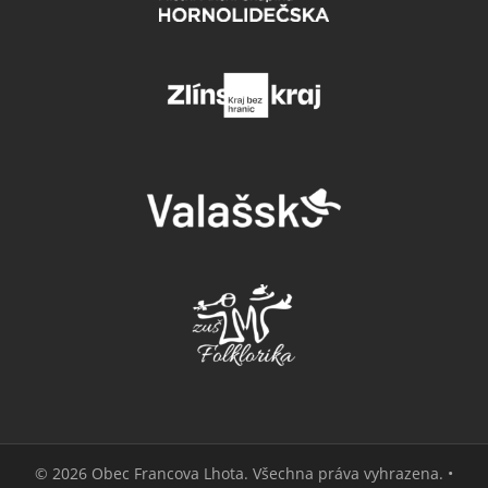
© 2026 Obec Francova Lhota. Všechna práva vyhrazena. •