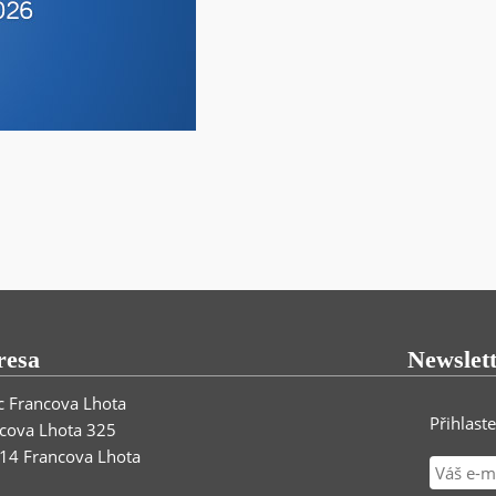
resa
Newslet
 Francova Lhota
Přihlast
cova Lhota 325
14 Francova Lhota