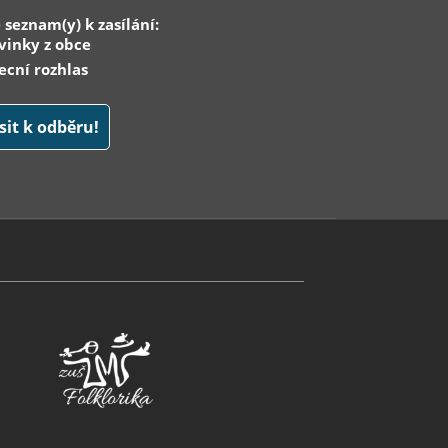
 seznam(y) k zasílání:
inky z obce
cní rozhlas