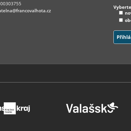
: 00303755
Vyberte
telna@francovalhota.cz
nov
obe