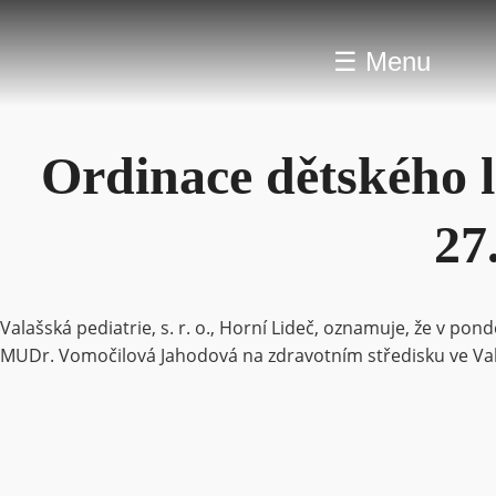
☰ Menu
Ordinace dětského l
27
Valašská pediatrie, s. r. o., Horní Lideč, oznamuje, že v p
MUDr. Vomočilová Jahodová na zdravotním středisku ve Vala