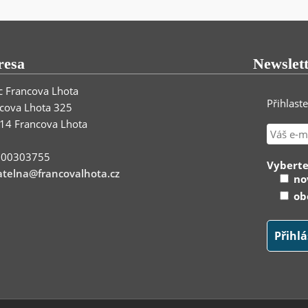
resa
Newslet
 Francova Lhota
Přihlast
cova Lhota 325
14 Francova Lhota
: 00303755
Vyberte
telna@francovalhota.cz
nov
obe