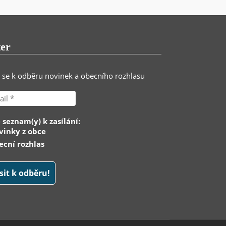
ter
e se k odběru novinek a obecního rozhlasu
 seznam(y) k zasílání:
inky z obce
cní rozhlas