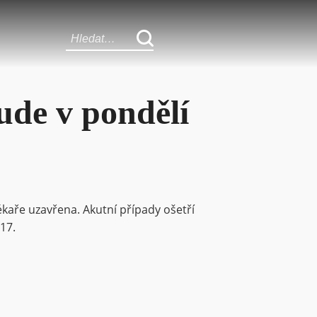
ude v pondělí
ékaře uzavřena. Akutní případy ošetří
17.