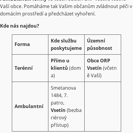
Vaší obce. Pomáháme tak Vašim občanům zvládnout péči v
domácím prostředí a předcházet vyhoření.
Kde nás najdou?
Kde službu
Územní
Forma
poskytujeme
působnost
Přímo u
Obce ORP
Terénní
klientů
(dom
Vsetín
(včetn
a)
ě Vaší)
Smetanova
1484, 7.
patro,
Ambulantní
Vsetín
(bezba
riérový
přístup)