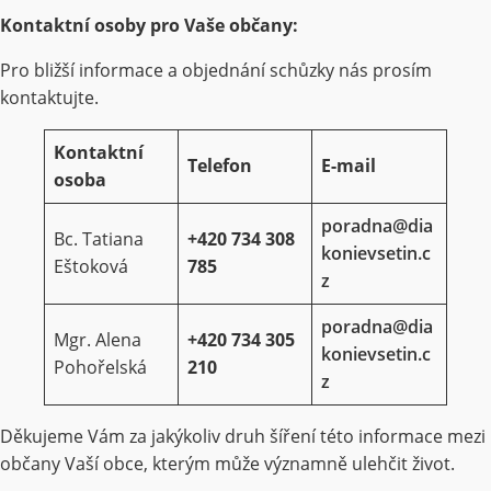
Kontaktní osoby pro Vaše občany:
Pro bližší informace a objednání schůzky nás prosím
kontaktujte.
Kontaktní
Telefon
E-mail
osoba
poradna@dia
Bc. Tatiana
+420 734 308
konievsetin.c
Eštoková
785
z
poradna@dia
Mgr. Alena
+420 734 305
konievsetin.c
Pohořelská
210
z
Děkujeme Vám za jakýkoliv druh šíření této informace mezi
občany Vaší obce, kterým může významně ulehčit život.