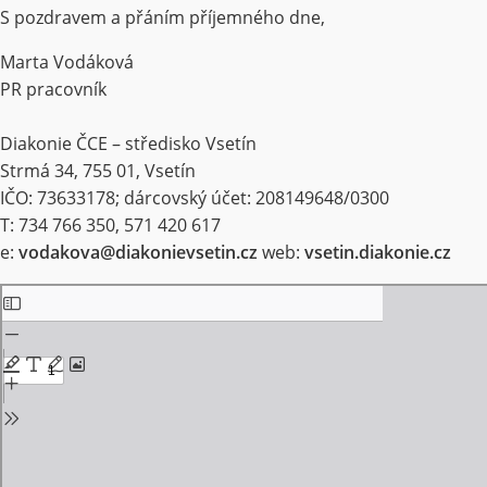
S pozdravem a přáním příjemného dne,
Marta Vodáková
PR pracovník
Diakonie ČCE – středisko Vsetín
Strmá 34, 755 01, Vsetín
IČO: 73633178; dárcovský účet: 208149648/0300
T: 734 766 350, 571 420 617
e:
vodakova@diakonievsetin.cz
web:
vsetin.diakonie.cz
Skip
to
PDF
content