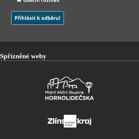
obecní rozhlas
Spřízněné weby