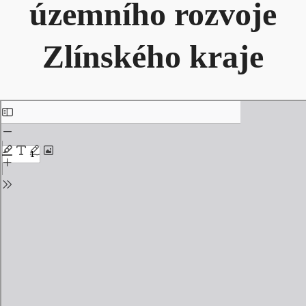
územního rozvoje
Zlínského kraje
Skip
to
PDF
content