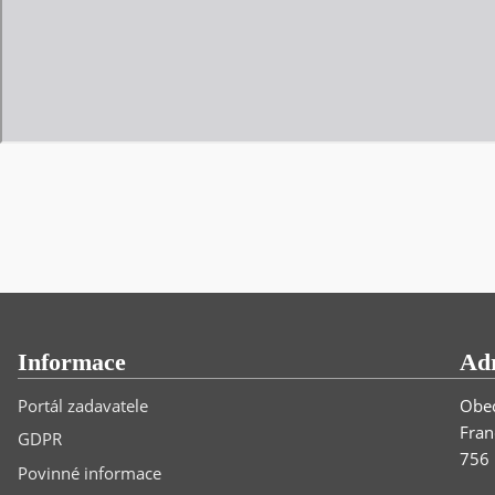
Informace
Ad
Portál zadavatele
Obec
Fran
GDPR
756 
Povinné informace