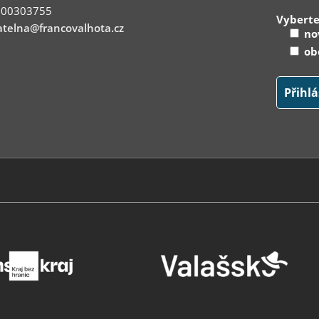
: 00303755
Vyberte
telna@francovalhota.cz
nov
obe