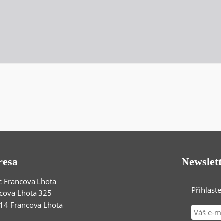
resa
Newslet
 Francova Lhota
Přihlast
cova Lhota 325
14 Francova Lhota