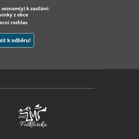
 seznam(y) k zasílání:
inky z obce
cní rozhlas