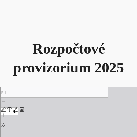
Rozpočtové
provizorium 2025
Skip
to
PDF
content