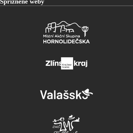
Spřízněné weby