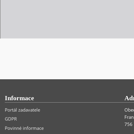
Informace
Ad
Portál zadavatele
Obec
Fran
GDPR
756 
Povinné informace