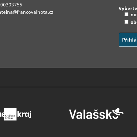
: 00303755
Vyberte
telna@francovalhota.cz
nov
obe