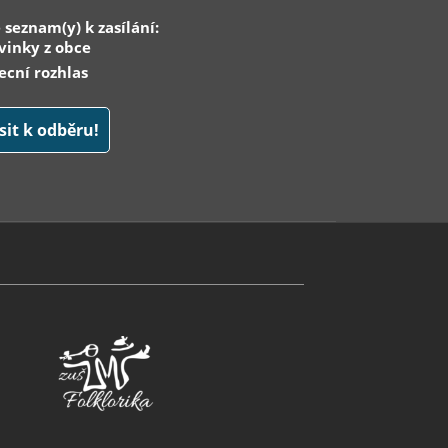
 seznam(y) k zasílání:
inky z obce
cní rozhlas