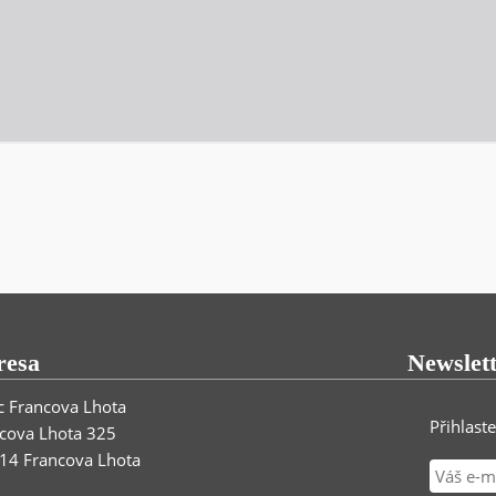
resa
Newslet
 Francova Lhota
Přihlast
cova Lhota 325
14 Francova Lhota