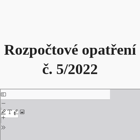
Rozpočtové opatření
č. 5/2022
Skip
to
PDF
content