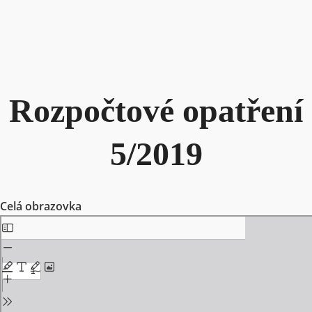
Rozpočtové opatření
5/2019
Celá obrazovka
Skip
to
PDF
content