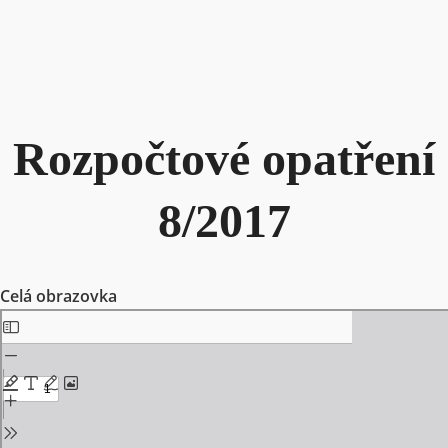
Rozpočtové opatření
8/2017
Celá obrazovka
Skip
to
PDF
content