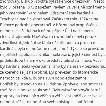
zhoršovaly. Biskup Trochta byl stále více omezován. Přesto
bylo 5. března 1973 papežem Pavlem VI. veřejně oznámeno
jeho jmenování kardinálem. Zdravotní stav kardinála
Trochty se nadále zhoršoval. Začátkem roku 1974 se na
Bulovce podrobil operaci očí. V březnu byl propuštěn z
nemocnice. 5. dubna k němu přijel z Ústí nad Labem
církevní tajemník. Návštěva to rozhodně nebyla pouze
zdvořilostní. Jednání se táhlo několik hodin a pro otce
kardinála bylo mimořádně nepříjemné. Týkalo se převážně
nejbližších spolupracovníků – sekretářů, jejichž činnost byla
již delší dobu trnem v oku představitelů státní moci. Večer
byl kardinál zcela vyčerpán a ráno byl nalezen v bezvědomí,
ze kterého se již neprobral. Byl převezen do litoměřické
nemocnice, kde 6. dubna 1974 odpoledne zemřel.
Pohřeb byl stanoven na 16. dubna. Zpráva o jeho smrti se
rozšiřovala pouze soukromě. Bylo zakázáno vztyčit černé
prapory na kostelních věžích a věřící ani kněží z diecéze se
nemohli zúčastnit pohřbu svého biskupa. I pohřební