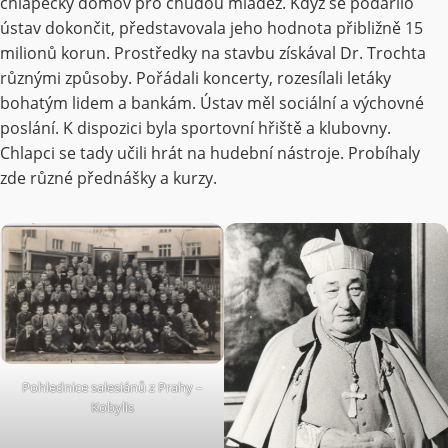
chlapecký domov pro chudou mládež. Když se podařilo
ústav dokončit, představovala jeho hodnota přibližně 15
milionů korun. Prostředky na stavbu získával Dr. Trochta
různými způsoby. Pořádali koncerty, rozesílali letáky
bohatým lidem a bankám. Ústav měl sociální a výchovné
poslání. K dispozici byla sportovní hřiště a klubovny.
Chlapci se tady učili hrát na hudební nástroje. Probíhaly
zde různé přednášky a kurzy.
Pohlednice salesiánů z Prahy –
Kobylis