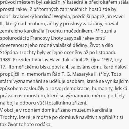
průvod městem byl zakázán. V katedrále před oltářem stála
prostá rakev. Z přítomných zahraničních hostů zde byl
např. krakovský kardinál Wojtyla, pozdější papež Jan Pavel
II., který nad hrobem, ač byly proslovy zakázány, nazval
zemřelého kardinála Trochtu mučedníkem. Příbuzní a
spolurodáci z Francovy Lhoty zasypali rakev prstí
dovezenou z jeho rodné valašské dědiny. Život a dílo
Štěpána Trochty byly veřejně oceněny až po listopadu
1989. Prezident Václav Havel tak učinil 28. října 1992, kdy
17. litoměřickému biskupovi a 4. salesiánskému kardinálovi
propůjčil in. memoriam Řád T. G. Masaryka II. třídy. Toto
státní vyznamenání se uděluje osobám, které se vynikajícím
způsobem zasloužily o rozvoj demokracie, humanity, lidská
práva a osobnostem, které se významnou měrou podílely
na boji a odporu vůči totalitnímu zřízení.
V obci je v rodném domě zřízeno muzeum kardinála
Trochty, které je možné po domluvě navštívit a přiblížit si
tak život tohoto rodáka.