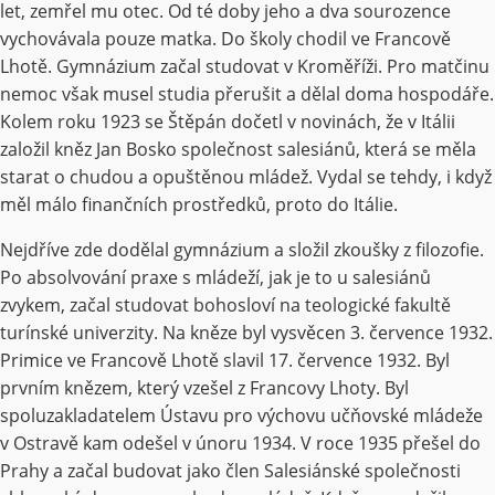
let, zemřel mu otec. Od té doby jeho a dva sourozence
vychovávala pouze matka. Do školy chodil ve Francově
Lhotě. Gymnázium začal studovat v Kroměříži. Pro matčinu
nemoc však musel studia přerušit a dělal doma hospodáře.
Kolem roku 1923 se Štěpán dočetl v novinách, že v Itálii
založil kněz Jan Bosko společnost salesiánů, která se měla
starat o chudou a opuštěnou mládež. Vydal se tehdy, i když
měl málo finančních prostředků, proto do Itálie.
Nejdříve zde dodělal gymnázium a složil zkoušky z filozofie.
Po absolvování praxe s mládeží, jak je to u salesiánů
zvykem, začal studovat bohosloví na teologické fakultě
turínské univerzity. Na kněze byl vysvěcen 3. července 1932.
Primice ve Francově Lhotě slavil 17. července 1932. Byl
prvním knězem, který vzešel z Francovy Lhoty. Byl
spoluzakladatelem Ústavu pro výchovu učňovské mládeže
v Ostravě kam odešel v únoru 1934. V roce 1935 přešel do
Prahy a začal budovat jako člen Salesiánské společnosti