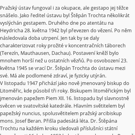
Pražský ústav fungoval i za okupace, ale gestapo jej těžce
snášelo. Jako ředitel ústavu byl Štěpán Trochta několikrát
vyslýchán gestapem. Druhého dne po atentátu na
Heydricha 28. května 1942 byl převezen do vězení. Po něm
následovala doba utrpení. Jen tak by se daly
charakterizovat roky prožité v koncentračních táborech
(Terezín, Mauthausen, Dachau). Postavení kněží bylo
mnohem horší než u ostatních vězňů. Po osvobození 23.
května 1945 se vrací Dr. Štěpán Trochta do ústavu mezi
své. Má ale podlomené zdraví, je fyzicky utýrán.
V listopadu 1947 přichází jako nově jmenovaný biskup do
Litoměřic, kde působil tři roky. Biskupem litoměřickým byl
jmenován papežem Piem XII. 16. listopadu byl slavnostně
svěcen ve svatovítské katedrále. Hlavním světitelem byl
papežský nuncius, spolusvětitelem pražský arcibiskup
mons. Josef Beran. Přišla padesátá léta. Dr. Štěpána
Trochtu na každém kroku sledovali příslušníci státní