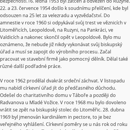
bezpečnosti.16. ledna 1953 byl zatčen a odvezen do Ruzyně.
22. a 23. července 1954 došlo k soudnímu přelíčení, kde byl
odsouzen na 25 let za velezradu a vyzvědačství. Do
amnestie v roce 1960 si odpykával svůj trest ve věznicích v
Litoměřicích, Leopoldově, na Ruzyni, na Pankráci, ve
Valdicích a nakonec skončil opět v Leopoldově. Bylo mu
oznámeno, že nebude již nikdy vykonávat svůj biskupský
úřad a musí se zapojit do výrobního procesu. Začal
pracovat ve stavební firmě jako pomocný dělník. Dělal také
různé další podřadné práce.
V roce 1962 prodělal dvakrát srdeční záchvat. V listopadu
mu nabídl církevní úřad jít do předčasného důchodu.
Odešel do charitativního domu v Táboře a později do
Radvanova u Mladé Vožice. V roce 1968 mu bylo dovoleno
vrátit se zpět na biskupský stolec do Litoměřic. 28. dubna
1969 byl jmenován kardinálem in pectore, to je bez
veřejného vyhlášení. Církevní poměry se u nás rok od roku